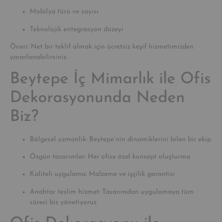
Mobilya türü ve sayısı
Teknolojik entegrasyon düzeyi
Öneri: Net bir teklif almak için ücretsiz keşif hizmetimizden
yararlanabilirsiniz.
Beytepe İç Mimarlık ile Ofis
Dekorasyonunda Neden
Biz?
Bölgesel uzmanlık: Beytepe’nin dinamiklerini bilen bir ekip
Özgün tasarımlar: Her ofise özel konsept oluşturma
Kaliteli uygulama: Malzeme ve işçilik garantisi
Anahtar teslim hizmet: Tasarımdan uygulamaya tüm
süreci biz yönetiyoruz