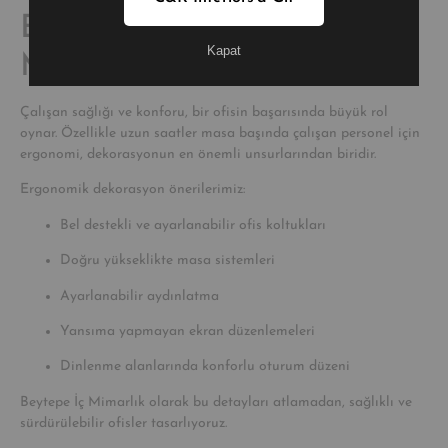
Ergonomi – Beytepe İç
Kapat
Mimarlık’tan Tavsiyeler
Çalışan sağlığı ve konforu, bir ofisin başarısında büyük rol
oynar. Özellikle uzun saatler masa başında çalışan personel için
ergonomi, dekorasyonun en önemli unsurlarından biridir.
Ergonomik dekorasyon önerilerimiz:
Bel destekli ve ayarlanabilir ofis koltukları
Doğru yükseklikte masa sistemleri
Ayarlanabilir aydınlatma
Yansıma yapmayan ekran düzenlemeleri
Dinlenme alanlarında konforlu oturum düzeni
Beytepe İç Mimarlık olarak bu detayları atlamadan, sağlıklı ve
sürdürülebilir ofisler tasarlıyoruz.